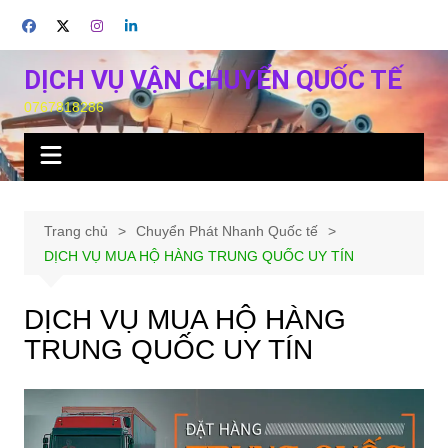
Chuyển
đến
phần
DỊCH VỤ VẬN CHUYỂN QUỐC TẾ
nội
0767818286
dung
Trang chủ
Chuyển Phát Nhanh Quốc tế
DỊCH VỤ MUA HỘ HÀNG TRUNG QUỐC UY TÍN
DỊCH VỤ MUA HỘ HÀNG
TRUNG QUỐC UY TÍN