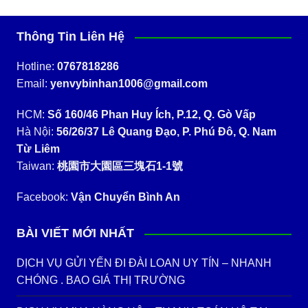
Thông Tin Liên Hệ
Hotline:
0767818286
Email:
yenvybinhan1006@gmail.com
HCM:
Số 160/46 Phan Huy Ích, P.12, Q. Gò Vấp
Hà Nội:
56/26/37 Lê Quang Đạo, P. Phú Đô, Q. Nam
Từ Liêm
Taiwan:
桃園市大園區三塊石1-1號
Facebook:
Vận Chuyển Bình An
BÀI VIẾT MỚI NHẤT
DỊCH VỤ GỬI YẾN ĐI ĐÀI LOAN UY TÍN – NHANH
CHÓNG . BAO GIÁ THỊ TRƯỜNG