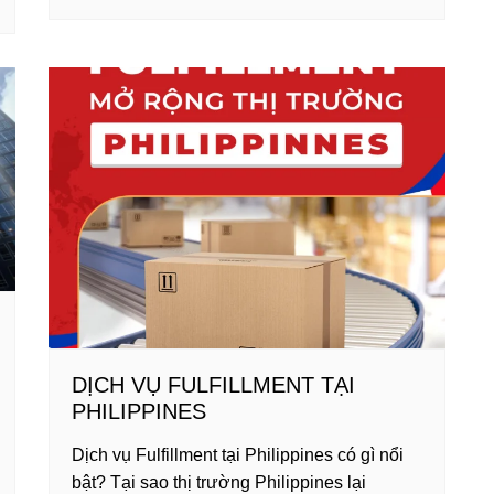
tt
er
m
k
c
ar
er
e
bl
e
e
e
st
r
dI
b
n
o
o
k
DỊCH VỤ FULFILLMENT TẠI
PHILIPPINES
Dịch vụ Fulfillment tại Philippines có gì nổi
bật? Tại sao thị trường Philippines lại