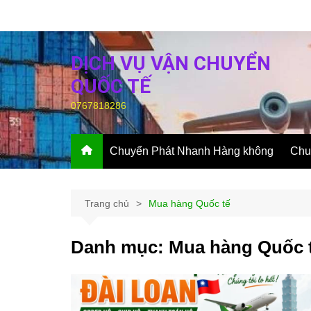
Chuyển
đến
phần
DỊCH VỤ VẬN CHUYỂN
nội
dung
QUỐC TẾ
0767818286
Chuyển Phát Nhanh Hàng không
Chu
Trang chủ
Mua hàng Quốc tế
Danh mục:
Mua hàng Quốc 