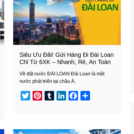
Siêu Ưu Đãi! Gửi Hàng Đi Đài Loan
Chỉ Từ 6XK – Nhanh, Rẻ, An Toàn
Về đất nước ĐÀI LOAN Đài Loan là một
nước phát triển tại châu Á.
T
Pi
T
Li
F
S
wi
nt
u
n
a
h
tt
er
m
k
c
ar
er
e
bl
e
e
e
st
r
dI
b