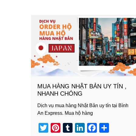
tt
er
m
k
c
ar
er
e
bl
e
e
e
st
r
dI
b
n
o
o
k
MUA HÀNG NHẬT BẢN UY TÍN ,
NHANH CHÓNG
Dịch vụ mua hàng Nhật Bản uy tín tại Bình
An Express. Mua hộ hàng
T
Pi
T
Li
F
S