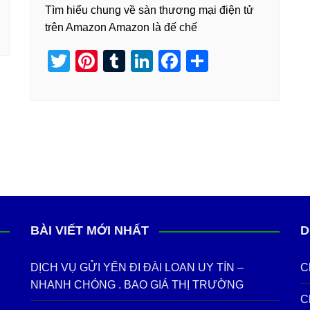
Tìm hiểu chung về sàn thương mại điện tử
trên Amazon Amazon là đế chế
T
Pi
T
Li
F
S
wi
nt
u
n
a
h
tt
er
m
k
c
ar
er
e
bl
e
e
e
st
r
dI
b
n
o
o
k
BÀI VIẾT MỚI NHẤT
D
DỊCH VỤ GỬI YẾN ĐI ĐÀI LOAN UY TÍN –
C
NHANH CHÓNG . BAO GIÁ THỊ TRƯỜNG
C