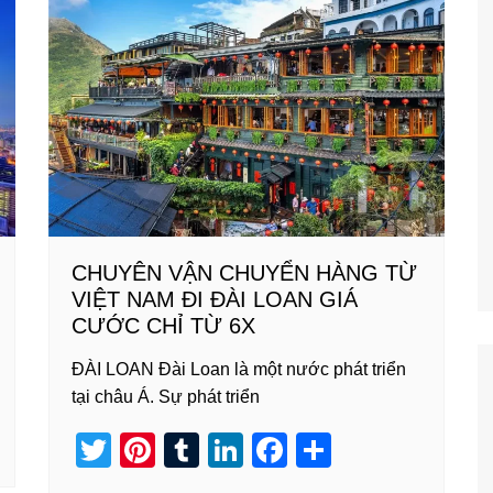
n
o
o
k
CHUYÊN VẬN CHUYỂN HÀNG TỪ
VIỆT NAM ĐI ĐÀI LOAN GIÁ
CƯỚC CHỈ TỪ 6X
ĐÀI LOAN Đài Loan là một nước phát triển
tại châu Á. Sự phát triển
T
Pi
T
Li
F
S
wi
nt
u
n
a
h