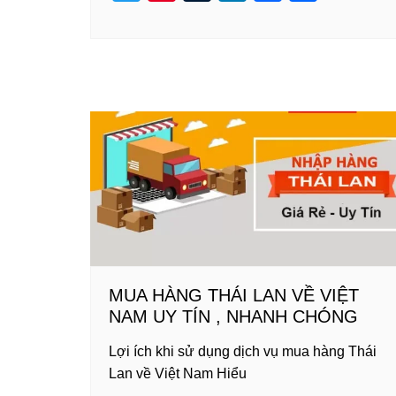
wi
nt
u
n
a
h
tt
er
m
k
c
ar
er
e
bl
e
e
e
st
r
dI
b
n
o
o
k
MUA HÀNG THÁI LAN VỀ VIỆT
NAM UY TÍN , NHANH CHÓNG
Lợi ích khi sử dụng dịch vụ mua hàng Thái
Lan về Việt Nam Hiểu