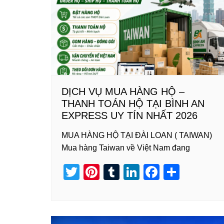
DỊCH VỤ MUA HÀNG HỘ –
THANH TOÁN HỘ TẠI BÌNH AN
EXPRESS UY TÍN NHẤT 2026
MUA HÀNG HỘ TẠI ĐÀI LOAN ( TAIWAN)
Mua hàng Taiwan về Việt Nam đang
T
Pi
T
Li
F
S
wi
nt
u
n
a
h
tt
er
m
k
c
ar
er
e
bl
e
e
e