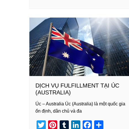
wi
nt
u
n
a
h
tt
er
m
k
c
ar
er
e
bl
e
e
e
st
r
dI
b
n
o
o
k
DỊCH VỤ FULFILLMENT TẠI ÚC
(AUSTRALIA)
Úc – Australia Úc (Australia) là một quốc gia
ổn định, dân chủ và đa
T
Pi
T
Li
F
S