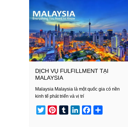
st
r
dI
b
n
o
o
k
DỊCH VỤ FULFILLMENT TẠI
MALAYSIA
Malaysia Malaysia là một quốc gia có nền
kinh tế phát triển và vị trí
T
Pi
T
Li
F
S
wi
nt
u
n
a
h