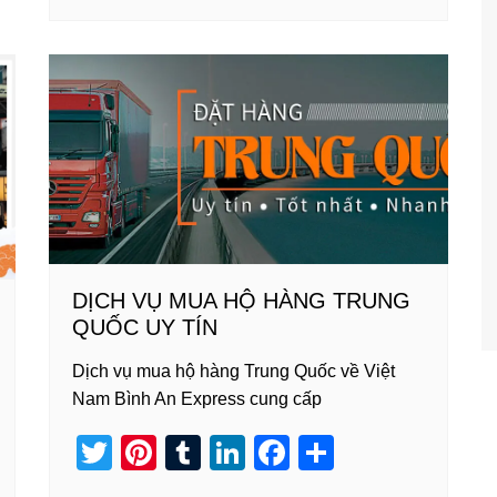
tt
er
m
k
c
ar
er
e
bl
e
e
e
st
r
dI
b
n
o
o
k
DỊCH VỤ MUA HỘ HÀNG TRUNG
QUỐC UY TÍN
Dịch vụ mua hộ hàng Trung Quốc về Việt
Nam Bình An Express cung cấp
T
Pi
T
Li
F
S
wi
nt
u
n
a
h