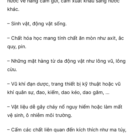
nước về hàng cấm gửi, cấm xuất khẩu sang nước
khác.
– Sinh vật, động vật sống.
– Chất hóa học mang tính chất ăn mòn như axit, ắc
quy, pin.
– Những mặt hàng từ da động vật như lông vũ, lông
cừu.
– Vũ khí đạn dược, trang thiết bị kỹ thuật hoặc vũ
khí quân sự, đao, kiếm, dao kéo, dao găm, …
– Vật liệu dễ gây cháy nổ nguy hiểm hoặc làm mất
vệ sinh, ô nhiễm môi trường.
– Cấm các chất liên quan đến kích thích như ma túy,