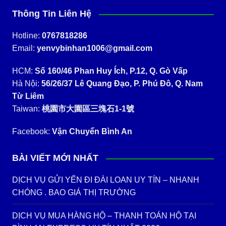
Thông Tin Liên Hệ
Hotline:
0767818286
Email:
yenvybinhan1006@gmail.com
HCM:
Số 160/46 Phan Huy Ích, P.12, Q. Gò Vấp
Hà Nội:
56/26/37 Lê Quang Đạo, P. Phú Đô, Q. Nam
Từ Liêm
Taiwan:
桃園市大園區三塊石1-1號
Facebook:
Vận Chuyển Bình An
BÀI VIẾT MỚI NHẤT
DỊCH VỤ GỬI YẾN ĐI ĐÀI LOAN UY TÍN – NHANH
CHÓNG . BAO GIÁ THỊ TRƯỜNG
DỊCH VỤ MUA HÀNG HỘ – THANH TOÁN HỘ TẠI