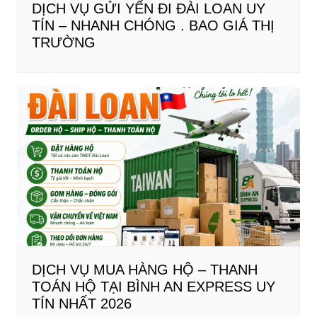
DỊCH VỤ GỬI YẾN ĐI ĐÀI LOAN UY
TÍN – NHANH CHÓNG . BAO GIÁ THỊ
TRƯỜNG
DỊCH VỤ MUA HÀNG HỘ – THANH
TOÁN HỘ TẠI BÌNH AN EXPRESS UY
TÍN NHẤT 2026