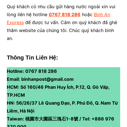
Quý khách có nhu cầu gửi hàng nước ngoài xin vui
lòng liên hệ hotline
0767 818 286
hoặc
Bình An
Express
để được tư vấn. Cảm ơn quý khách đã ghé
thăm website của chúng tôi. Chúc quý khách bình
an.
Thông Tin Liên Hệ:
Hotline: 0767 818 286
Email: binhanpost@gmail.com
HCM: Số 160/46 Phan Huy Ích, P.12, Q. Gò Vấp,
TP.HCM
HN: 56/26/37 Lê Quang Đạo, P. Phú Đô, Q. Nam Từ
Liêm, Hà Nội
Taiwan: 桃園市大園區三塊石1-8號 / Tel: +886 976
370 000