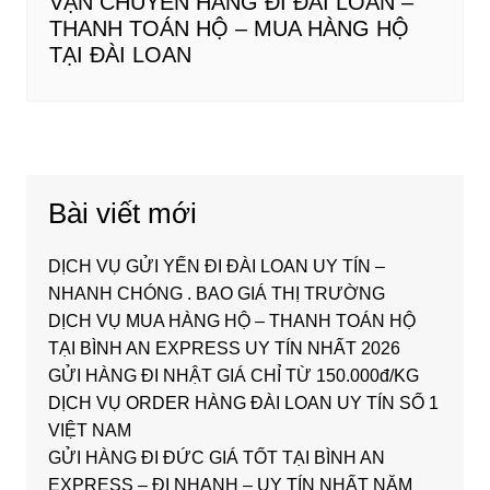
VẬN CHUYỂN HÀNG ĐI ĐÀI LOAN –
THANH TOÁN HỘ – MUA HÀNG HỘ
TẠI ĐÀI LOAN
Bài viết mới
DỊCH VỤ GỬI YẾN ĐI ĐÀI LOAN UY TÍN –
NHANH CHÓNG . BAO GIÁ THỊ TRƯỜNG
DỊCH VỤ MUA HÀNG HỘ – THANH TOÁN HỘ
TẠI BÌNH AN EXPRESS UY TÍN NHẤT 2026
GỬI HÀNG ĐI NHẬT GIÁ CHỈ TỪ 150.000đ/KG
DỊCH VỤ ORDER HÀNG ĐÀI LOAN UY TÍN SỐ 1
VIỆT NAM
GỬI HÀNG ĐI ĐỨC GIÁ TỐT TẠI BÌNH AN
EXPRESS – ĐI NHANH – UY TÍN NHẤT NĂM